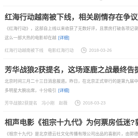
红海行动越南被下线，相关剧情存在争议
《红海行动》，这部自上线以来收获了无数好评，且票房打破各项记
这么一部大热的电影却在越
[详细]
红海行动越南被下线
电影红海行动
2018-03-26
芳华战狼2获提名，这场逐鹿之战最终告
北京时间三月二十三日消息报道。昨日，在北京正式举行的是第九届
多明星大腕出席，十分吸引
[详细]
芳华战狼2获提名
冯小刚
赵薇
2018-03-23
相声电影《祖宗十九代》为何票房低迷?
《祖宗十九代》是北京德云社文化传播有限公司出品的喜剧片，由郭