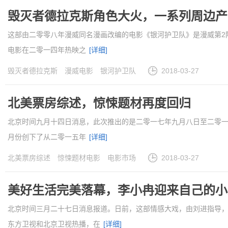
毁灭者德拉克斯角色大火，一系列周边产
这部由二零零八年漫威同名漫画改编的电影《银河护卫队》是漫威第2
电影在二零一四年热映之
[详细]
毁灭者德拉克斯
漫威电影
银河护卫队
2018-03-27
北美票房综述，惊悚题材再度回归
北京时间九月十四日消息，此次推出的是二零一七年九月八日至二零
月份创下了从二零一五年
[详细]
北美票房综述
惊悚题材电影
电影市场
2018-03-27
美好生活完美落幕，李小冉迎来自己的小
北京时间三月二十七日消息报道。日前，这部情感大戏，由刘进指导
东方卫视和北京卫视热播，在
[详细]