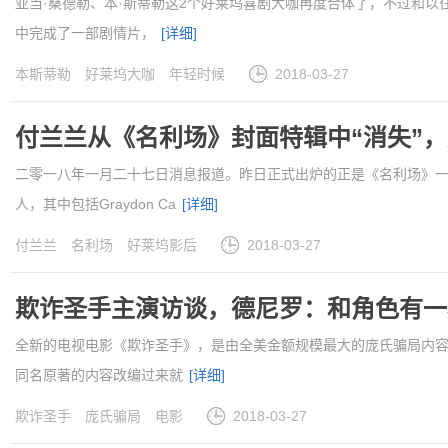
亚当·桑德勒、本·斯蒂勒这2个好莱坞喜剧大咖再度合体了，不过和
中完成了一部剧情片，
[详细]
本斯蒂勒
好莱坞大咖
年轻时候
2018-03-27
付兰兰从《名利场》封面特辑中“消失”
二零一八年一月二十七日消息报道。昨日正式出炉的正是《名利场》
人，其中包括Graydon Ca
[详细]
付兰兰
名利场
好莱坞影后
2018-03-27
欺诈圣手主演访谈，德尼罗：和角色有一
全新的电视电影《欺诈圣手》，是由全美金额规模最大的庞氏骗局内容
同名原著的内容改编过来就
[详细]
欺诈圣手
庞氏骗局
电影
2018-03-27