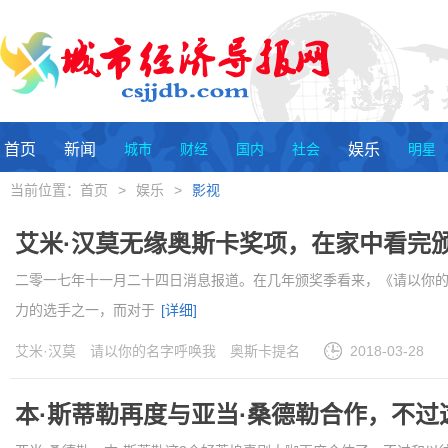
首页
新闻
城市
财经
国内
社会
娱乐
明星
当前位置：
首页
>
娱乐
>
影视
艾米·汉莫无缘奥斯卡奖项，在家中看完
二零一七年十一月二十四日消息报道。在几年颁奖季看来，《请以你的
力的选手之一，而对于
[详细]
艾米·汉莫
请以你的名字呼唤我
奥斯卡提名
2018-03-28
本·斯蒂勒再度与亚当·桑德勒合作，不