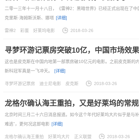
二零一三年十一月十八日，《雷神2：黑暗世界》已经正式出现在了中
克里斯·海姆斯沃斯、娜塔
[详细]
雷神2
彩蛋
好莱坞电影
2018-03-26
寻梦环游记票房突破10亿，中国市场效
这也是皮克斯在中国内地第一部票房破10亿元的电影。之前皮克斯的内
新科冠军真是一飞冲天。
[详细]
寻梦环游记票房
迪士尼电影
皮克斯
2018-03-26
龙格尔确认海王重拍，又是好莱坞的常规
北京时间三月二十六日消息报道。如今这个年代好莱坞大片似乎是与补
难逃”，更何况这部电影
[详细]
龙格尔确认海王重拍
好莱坞大片
正义联盟
2018-03-26