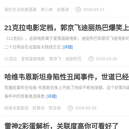
美好生活完美落幕
李小冉
张嘉译
2018-03-27
21克拉电影定档，郭京飞迪丽热巴爆笑
《21克拉》，这部电影属于爱情喜剧电影，迪丽热巴和郭京飞是电影
二十日将会在全国各大院线正式
[详细]
21克拉
爱情喜剧电影
郭京飞
迪丽热巴
2018-03-26
哈维韦恩斯坦身陷性丑闻事件，世道已经
性骚扰事件在哈维·韦恩斯坦身上开始了持续不断地发酵，这个好莱坞
事件中的受害者选择勇
[详细]
哈维韦恩斯坦
好莱坞
性丑闻
2018-03-26
雷神2彩蛋解析，关联度高你可看好了