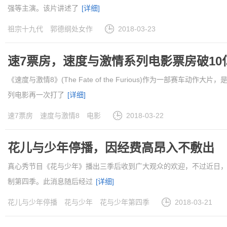
强等主演。该片讲述了
[详细]
祖宗十九代
郭德纲处女作
2018-03-23
速7票房，速度与激情系列电影票房破10
《速度与激情8》(The Fate of the Furious)作为一部赛车
列电影再一次打了
[详细]
速7票房
速度与激情8
电影
2018-03-22
花儿与少年停播，因经费高昂入不敷出
真心秀节目《花与少年》播出三季后收到广大观众的欢迎，不过近日
制第四季。此消息随后经过
[详细]
花儿与少年停播
花与少年
花与少年第四季
2018-03-21