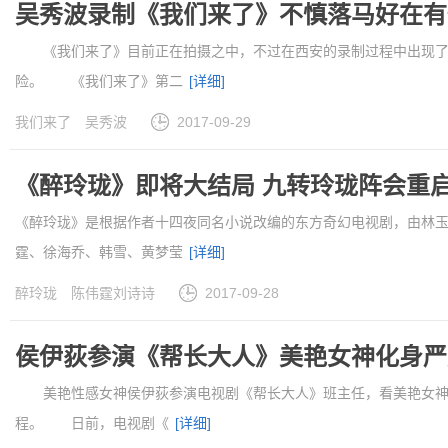
吴秀波录制《我们来了》不慎落马好在有
《我们来了》目前正在拍摄之中，不过在西安的录制过程中出现了
险。 《我们来了》第二
[详细]
我们来了
吴秀波
2017-09-29
《醉玲珑》即将大结局 九转玲珑阵会重
《醉玲珑》是根据作者十四夜同名小说改编的东方奇幻电视剧，由林
霆、徐海乔、韩雪、黄梦莹
[详细]
醉玲珑
陈伟霆刘诗诗
2017-09-28
侯伊荻参演《帮长大人》美艳女神化身严
美艳性感女神侯伊荻参演电视剧《帮长大人》班主任，看美艳女神
程。 日前，电视剧《
[详细]