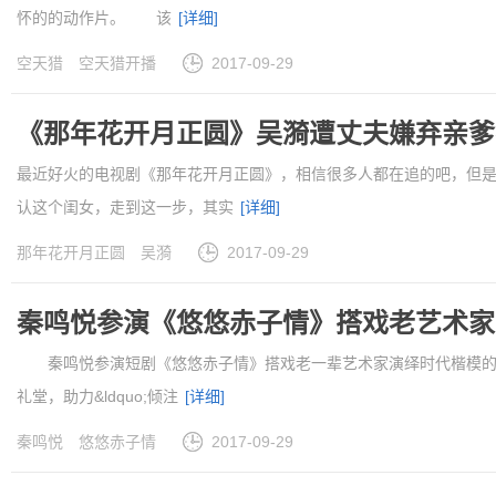
怀的的动作片。 该
[详细]
空天猎
空天猎开播
2017-09-29
《那年花开月正圆》吴漪遭丈夫嫌弃亲爹
最近好火的电视剧《那年花开月正圆》，相信很多人都在追的吧，但
认这个闺女，走到这一步，其实
[详细]
那年花开月正圆
吴漪
2017-09-29
秦鸣悦参演《悠悠赤子情》搭戏老艺术家
秦鸣悦参演短剧《悠悠赤子情》搭戏老一辈艺术家演绎时代楷模的
礼堂，助力&ldquo;倾注
[详细]
秦鸣悦
悠悠赤子情
2017-09-29