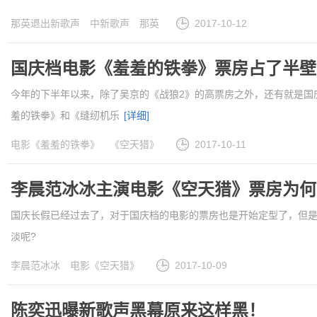
那英退出新歌声
中新歌声
那英
2017-10-12
国庆档电影《羞羞的铁拳》票房占了半壁
今年的下半年以来，除了吴京的《战狼2》的高票房之外，还有就是国
羞的铁拳》和《缝纫机乐
[详细]
电影《羞羞的铁拳》
《空天猎》
2017-10-11
李晨范冰冰主演电影《空天猎》票房为何
国庆长假已经过去了，对于国庆档的电影的票房也是开始定型了，但是
淡呢?
[详细]
李晨范冰冰
电影《空天猎》
2017-10-09
陈奕迅曝新歌声黑幕原来这样黑！