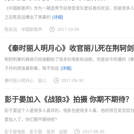
《中国新歌声》作为一期选秀节目很受音乐爱好者的欢迎，但是很多
之后陈奕迅曝出了黑幕的
[详细]
陈奕迅
中国新歌声
2017-10-09
《秦时丽人明月心》收官丽儿死在荆轲剑
荆轲刺秦的典故已经被翻拍了很多的电影和话剧，但是如今热播的《
子丹利用准备刺秦，殊不知自
[详细]
秦时丽人明月心
丽儿
2017-09-30
彭于晏加入《战狼3》拍摄 你期不期待？
彭于晏这个人是很多人喜欢的，电影也是很多人看，他的师兄吴京因为
晏加入了，你们期不期待呢?
[详细]
彭于晏电影
彭于晏
吴京
战狼
2017-09-30