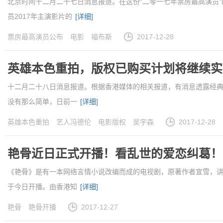
北京时间十二月二十七日消息报道。在这份“二零一七年票房最高演员”
员2017年主演影片的
[详细]
票房最高演员公布
电影
福布斯
2017-12-28
英雄本色重拍，版权已购买计划将继续实
十二月二十八日消息报道。根据香港媒体的相关报道，有消息透露经
没有那么简单，日前一
[详细]
英雄本色重拍
艺人冯德伦
电影版权
吴宇森
2017-12-28
艳骨近日正式开播！看乱世的爱恋纠葛！
《艳骨》是有一本网络言情小说改编而成的电视剧，原著作者宣雪，
于今日开播。由香港知
[详细]
艳骨
艳骨开播
2017-12-27