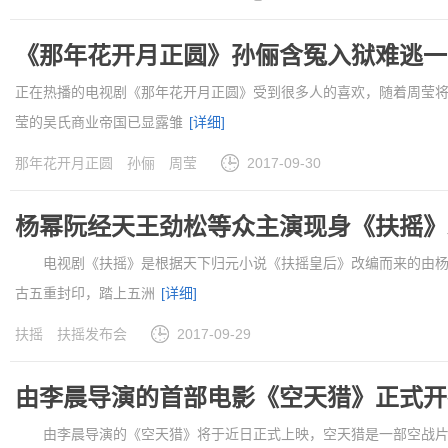
《那年花开月正圆》孙俪含冤入狱难逃一
正在热播的电视剧《那年花开月正圆》受到很多人的喜欢，随着周莹
莹的吴氏商业帝国已显露雏
[详细]
那年花开月正圆
孙俪
周莹
2017-09-30
杨幂阮经天王劲松等众主演现身《扶摇》
电视剧《扶摇》是根据天下归元小说《扶摇皇后》改编而来的由杨
古五重封印，踏上五洲
[详细]
扶摇
扶摇发布会
2017-09-29
由李晨导演的首部电影《空天猎》正式开
由李晨导演的《空天猎》将于近日正式上映，空天猎是一部空战片