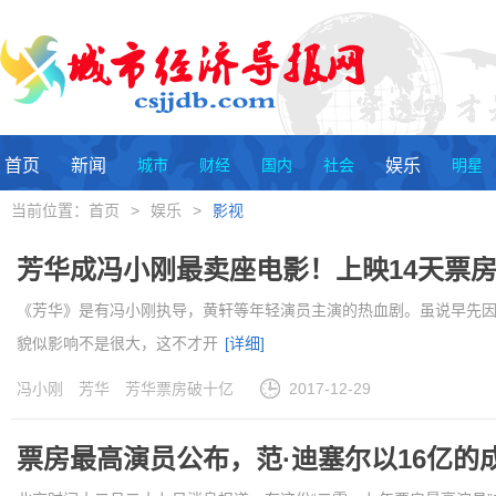
首页
新闻
城市
财经
国内
社会
娱乐
明星
当前位置：
首页
>
娱乐
>
影视
芳华成冯小刚最卖座电影！上映14天票
《芳华》是有冯小刚执导，黄轩等年轻演员主演的热血剧。虽说早先
貌似影响不是很大，这不才开
[详细]
冯小刚
芳华
芳华票房破十亿
2017-12-29
票房最高演员公布，范·迪塞尔以16亿的