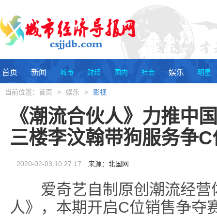
首页
新闻
城市
财经
国内
社会
娱乐
明星
当前位置：
首页
>
娱乐
>
影视
《潮流合伙人》力推中国
三楼李汶翰带狗服务争C
2020-02-03 10:27:17
来源：
北国网
爱奇艺自制原创潮流经营体验
人》，本期开启C位销售争夺