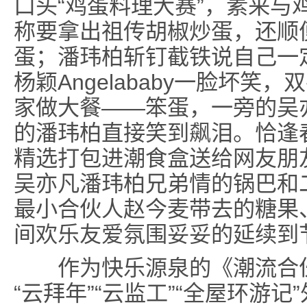
口头“鸡蛋料理大赛”，素来与
称要拿出祖传胡椒炒蛋，还顺
蛋；潘玮柏斩钉截铁说自己一
杨颖Angelababy一脸坏
家做大餐——笨蛋，一旁的吴
的潘玮柏直接笑到飙泪。恰逢
精选打包进潮食盒送给网友朋
吴亦凡潘玮柏兄弟情的锅巴和
最小合伙人赵今麦带去的糖果、
间欢乐友爱氛围妥妥的延续到
作为快乐源泉的《潮流合伙
“云拜年”“云监工”“全屋环游